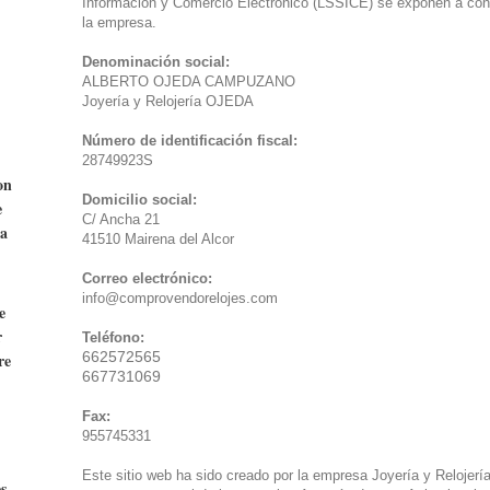
Información y Comercio Electrónico (LSSICE) se exponen a conti
la empresa.
Denominación social:
ALBERTO OJEDA CAMPUZANO
Joyería y Relojería OJEDA
Número de identificación fiscal:
28749923S
on
Domicilio social:
e
C/ Ancha 21
 a
41510 Mairena del Alcor
Correo electrónico:
info@comprovendorelojes.com
e
r
Teléfono:
662572565
re
667731069
Fax:
955745331
Este sitio web ha sido creado por la empresa Joyería y Relojer
s.