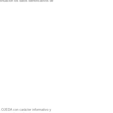
nuación los datos identificativos de
ía OJEDA con carácter informativo y