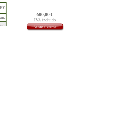
EY
600,00
€
 cm.
IVA incluido
ANC
Añadir al carrito
RO
ENO
RN
00 €