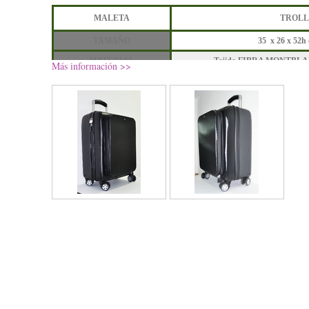
MALETA
TROLL
TAMAÑO
35 x 26 x 52h
MATERIAL
Tejido FIBRA MONTBL
Más información >>
COLOR
NEG
INCLUYE
MUY BU
ESTADO
REFERENCIA
L
6
PRECIO
OBSERVACIONES