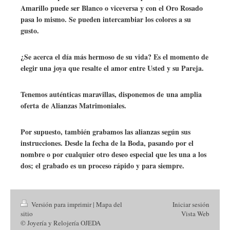
Número de joyas
20
Amarillo puede ser Blanco o viceversa y con el Oro Rosado
pasa lo mismo. Se pueden intercambiar los colores a su
gusto.
Caja
Material de la caja
Acero
¿Se acerca el día más hermoso de su vida? Es el momento de
elegir una joya que resalte el amor entre Usted y su Pareja.
Diámetro
45 x 55 mm
Tenemos auténticas maravillas, disponemos de una amplia
Resistente al agua
60 ATM
oferta de Alianzas Matrimoniales.
Material del bisel
Acero
Por supuesto, también grabamos las alianzas según sus
Cristal
Cristal mineral
instrucciones. Desde la fecha de la Boda, pasando por el
nombre o por cualquier otro deseo especial que les una a los
Esfera
Negro
dos; el grabado es un proceso rápido y para siempre.
Esfera con
Barras o líneas
números
Versión para imprimir
|
Mapa del
Iniciar sesión
sitio
Vista Web
Pulsera
© Joyería y Relojería OJEDA