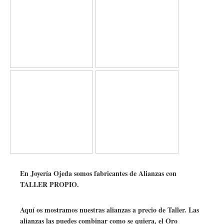
Estado
Usado (Muy bueno)
El artículo presenta ligeras señales de uso, 
no son perceptibles.
Contenido de la
Sin estuche original, sin documentos orig
entrega
Género
Reloj de caballero/Unisex
Ubicación
España, Sevilla
Precio
7900 €
Disponibilidad
Artículo en stock
Calibre
En Joyería Ojeda somos fabricantes de Alianzas con
TALLER PROPIO.
Calibre
Automático
Calibre
1002
Aquí os mostramos nuestras alianzas a precio de Taller. Las
alianzas las puedes combinar como se quiera, el Oro