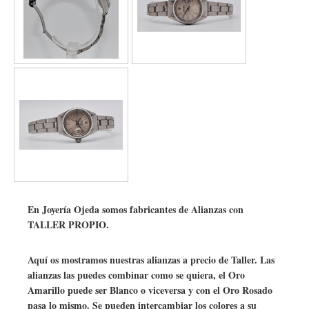
Descripción
Calibre
Estado del Reloj: Satisfactorio.
Garantía de 12 Meses.
CJO107
Calibre
Automático
Calibre
2030
Caja
Material de la caja
Acero
Diámetro
26 mm
En Joyería Ojeda somos fabricantes de Alianzas con
Resistente al agua
10 ATM
TALLER PROPIO.
Material del bisel
Acero
Aquí os mostramos nuestras alianzas a precio de Taller. Las
Cristal
Plexiglas
alianzas las puedes combinar como se quiera, el Oro
Amarillo puede ser Blanco o viceversa y con el Oro Rosado
Esfera
Gris
pasa lo mismo. Se pueden intercambiar los colores a su