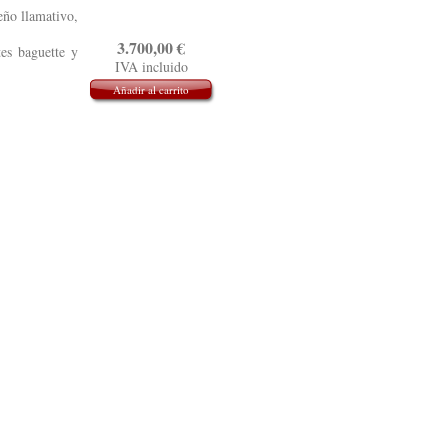
eño llamativo,
3.700,00
€
es baguette y
IVA incluido
Añadir al carrito